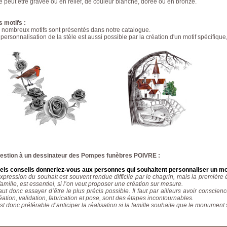
le peut être gravée ou en relief, de couleur blanche, dorée ou en bronze.
s motifs :
 nombreux motifs sont présentés dans notre catalogue.
personnalisation de la stèle est aussi possible par la création d'un motif spécifique
estion à un dessinateur des Pompes funèbres POIVRE :
els conseils donneriez-vous aux personnes qui souhaitent personnaliser un 
expression du souhait est souvent rendue difficile par le chagrin, mais la première
famille, est essentiel, si l’on veut proposer une création sur mesure.
faut donc essayer d’être le plus précis possible. Il faut par ailleurs avoir conscie
ation, validation, fabrication et pose, sont des étapes incontournables.
est donc préférable d’anticiper la réalisation si la famille souhaite que le monument