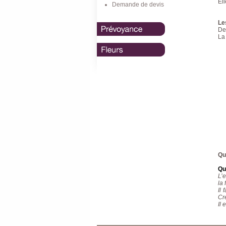
El
Demande de devis
Le
De
La 
Qu
Qu
L’
la 
Il 
Cré
Il 