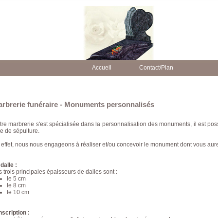
Accueil
Contact/Plan
rbrerie funéraire - Monuments personnalisés
tre marbrerie s'est spécialisée dans la personnalisation des monuments, il est possi
pe de sépulture.
 effet, nous nous engageons à réaliser et/ou concevoir le monument dont vous aur
dalle :
 trois principales épaisseurs de dalles sont :
le 5 cm
le 8 cm
le 10 cm
nscription :