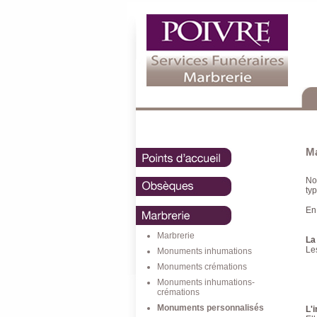
Ma
No
ty
En
Marbrerie
La 
Les
Monuments inhumations
Monuments crémations
Monuments inhumations-
crémations
Monuments personnalisés
L'i